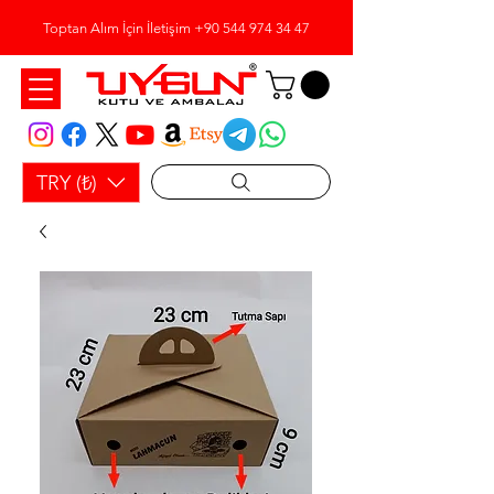
Toptan Alım İçin İletişim
+90 544 974 34 47
TRY (₺)