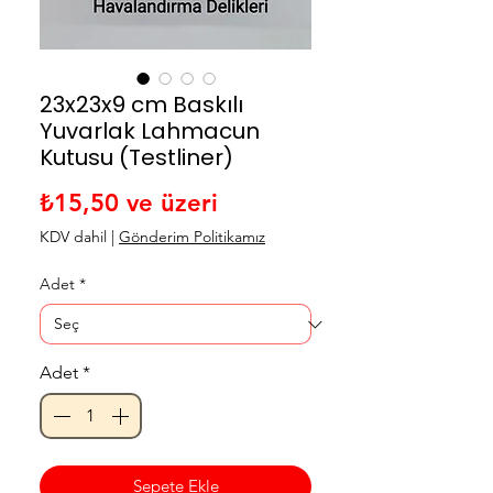
23x23x9 cm Baskılı
Yuvarlak Lahmacun
Kutusu (Testliner)
İndirimli Fiyat
₺15,50
ve üzeri
KDV dahil
|
Gönderim Politikamız
Adet
*
Adet
*
Sepete Ekle