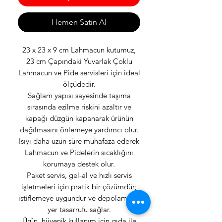
Hemen Satın Al
23 x 23 x 9 cm Lahmacun kutumuz,
23 cm Çapındaki Yuvarlak Çoklu
Lahmacun ve Pide servisleri için ideal
ölçüdedir.
Sağlam yapısı sayesinde taşıma
sırasında ezilme riskini azaltır ve
kapağı düzgün kapanarak ürünün
dağılmasını önlemeye yardımcı olur.
Isıyı daha uzun süre muhafaza ederek
Lahmacun ve Pidelerin sıcaklığını
korumaya destek olur.
Paket servis, gel-al ve hızlı servis
işletmeleri için pratik bir çözümdür;
istiflemeye uygundur ve depolamada
yer tasarrufu sağlar.
Ürün, hijyenik kullanım için gıda ile