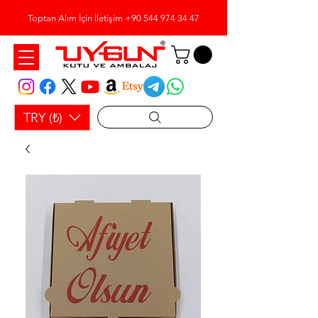
Toptan Alım İçin İletişim
+90 544 974 34 47
TRY (₺)