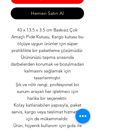
Hemen Satın Al
43 x 13.5 x 3.5 cm Baskısız Çok
Amaçlı Pide Kutusu, Kargo kutusu bu
ölçüye uygun ürünler için süper
pratiklikte bir paketleme çözümüdür.
Ürününüzü taşıma sırasında
darbelerden korumak ve bozulmadan
kalmasını sağlamak için
tasarlanmıştır.
Şık ve nötr rengi, profesyonel bir
sunum arayan her işletmeci için
harika bir seçenektir.
Kolay katlanabilen yapısıyla, paket
servis, kargo veya teslimat hizmetleri
için de mükemmeldir.
Ürün, hijyenik kullanım için gıda ile
temasa uygun şekilde hazırlanmıştır.