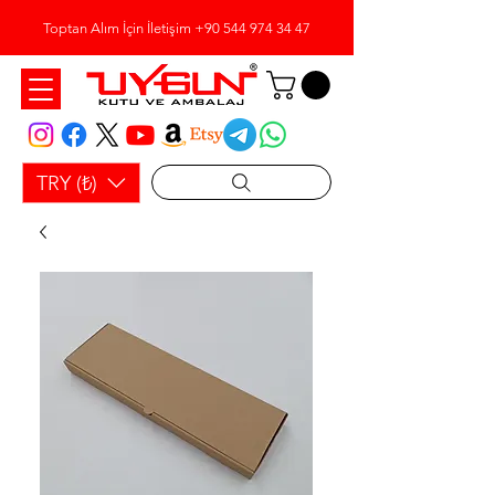
Toptan Alım İçin İletişim
+90 544 974 34 47
TRY (₺)