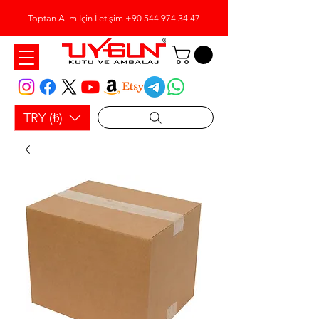
Toptan Alım İçin İletişim
+90 544 974 34 47
TRY (₺)