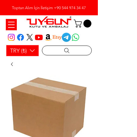
Toptan Alım İçin İletişim
+90 544 974 34 47
TRY (₺)