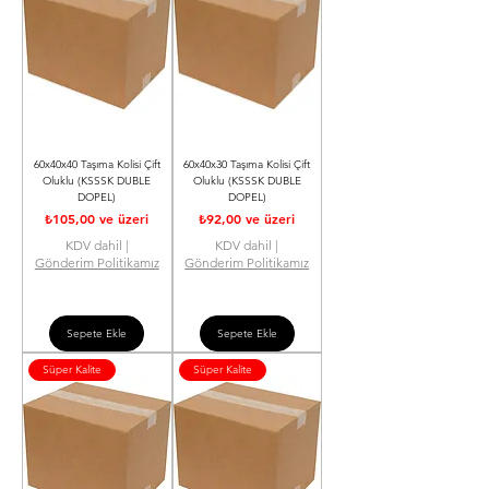
60x40x40 Taşıma Kolisi Çift
60x40x30 Taşıma Kolisi Çift
Oluklu (KSSSK DUBLE
Oluklu (KSSSK DUBLE
DOPEL)
DOPEL)
İndirimli Fiyat
İndirimli Fiyat
₺105,00
ve üzeri
₺92,00
ve üzeri
KDV dahil
|
KDV dahil
|
Gönderim Politikamız
Gönderim Politikamız
Sepete Ekle
Sepete Ekle
Süper Kalite
Süper Kalite