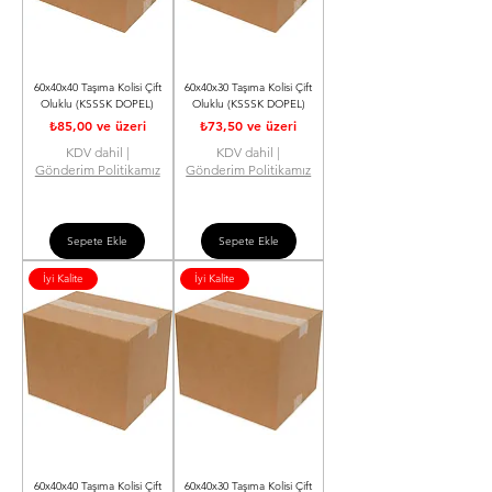
60x40x40 Taşıma Kolisi Çift
60x40x30 Taşıma Kolisi Çift
Oluklu (KSSSK DOPEL)
Oluklu (KSSSK DOPEL)
İndirimli Fiyat
İndirimli Fiyat
₺85,00
ve üzeri
₺73,50
ve üzeri
KDV dahil
|
KDV dahil
|
Gönderim Politikamız
Gönderim Politikamız
Sepete Ekle
Sepete Ekle
İyi Kalite
İyi Kalite
60x40x40 Taşıma Kolisi Çift
60x40x30 Taşıma Kolisi Çift