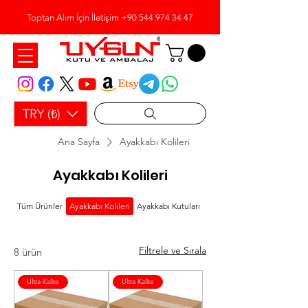
Toptan Alım İçin İletişim
+90 544 974 34 47
TRY (₺)
Ana Sayfa
Ayakkabı Kolileri
Ayakkabı Kolileri
Tüm Ürünler
Ayakkabı Kolileri
Ayakkabı Kutuları
Bobin Ambalaj Kağıdı
Filtrele ve Sırala
8 ürün
Ultra Kalite
Ultra Kalite