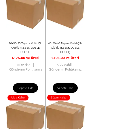
80x50x50 Taşıma Kolisi Çift
60x40x40 Taşıma Kolisi Çift
Oluklu (KSSSK DUBLE
Oluklu (KSSSK DUBLE
DOPEL)
DOPEL)
İndirimli Fiyat
İndirimli Fiyat
₺175,00
ve üzeri
₺105,00
ve üzeri
KDV dahil
|
KDV dahil
|
Gönderim Politikamız
Gönderim Politikamız
Sepete Ekle
Sepete Ekle
Ultra Kalite
Süper Kalite