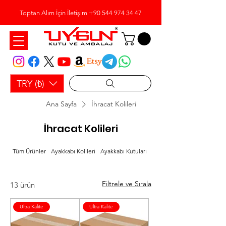
Toptan Alım İçin İletişim
+90 544 974 34 47
TRY (₺)
Ana Sayfa
İhracat Kolileri
İhracat Kolileri
Tüm Ürünler
Ayakkabı Kolileri
Ayakkabı Kutuları
Bobin Ambalaj Kağıdı
Filtrele ve Sırala
13 ürün
Ultra Kalite
Ultra Kalite