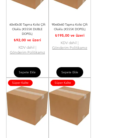
60x40x30 Taşıma Kolisi Çift
90x60x60 Taşıma Kolisi Çift
Oluklu (KSSSK DUBLE
Oluklu (KSSSK DOPEL)
DOPEL)
İndirimli Fiyat
₺195,00
ve üzeri
İndirimli Fiyat
₺92,00
ve üzeri
KDV dahil
|
KDV dahil
|
Gönderim Politikamız
Gönderim Politikamız
Sepete Ekle
Sepete Ekle
Süper Kalite
Süper Kalite