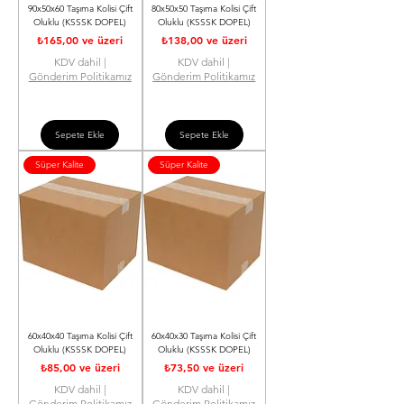
90x50x60 Taşıma Kolisi Çift
80x50x50 Taşıma Kolisi Çift
Oluklu (KSSSK DOPEL)
Oluklu (KSSSK DOPEL)
İndirimli Fiyat
İndirimli Fiyat
₺165,00
ve üzeri
₺138,00
ve üzeri
KDV dahil
|
KDV dahil
|
Gönderim Politikamız
Gönderim Politikamız
Sepete Ekle
Sepete Ekle
Süper Kalite
Süper Kalite
60x40x40 Taşıma Kolisi Çift
60x40x30 Taşıma Kolisi Çift
Oluklu (KSSSK DOPEL)
Oluklu (KSSSK DOPEL)
İndirimli Fiyat
İndirimli Fiyat
₺85,00
ve üzeri
₺73,50
ve üzeri
KDV dahil
|
KDV dahil
|
Gönderim Politikamız
Gönderim Politikamız