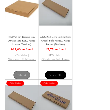
27x27x5 cm Baskısız Çok
43x13.5x3.5 cm Baskısız Çok
Amaçlı Kare Kutu, Kargo
Amaçlı Pide Kutusu, Kargo
kutusu (Testliner)
kutusu (Testliner)
İndirimli Fiyat
İndirimli Fiyat
₺12,00
ve üzeri
₺7,75
ve üzeri
KDV dahil
|
KDV dahil
|
Gönderim Politikamız
Gönderim Politikamız
Tükendi
Sepete Ekle
Orta Kalite
Orta Kalite