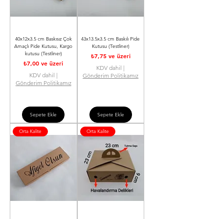
40x12x3.5 cm Baskısız Çok
43x13.5x3.5 cm Baskılı Pide
Amaçlı Pide Kutusu, Kargo
Kutusu (Testliner)
kutusu (Testliner)
İndirimli Fiyat
₺7,75
ve üzeri
İndirimli Fiyat
₺7,00
ve üzeri
KDV dahil
|
KDV dahil
|
Gönderim Politikamız
Gönderim Politikamız
Sepete Ekle
Sepete Ekle
Orta Kalite
Orta Kalite