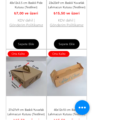
40x12x3.5 cm Baskılı Pide
23x23x9 cm Baskılı Yuvarlak
Kutusu (Testliner)
Lahmacun Kutusu (Testliner)
İndirimli Fiyat
İndirimli Fiyat
₺7,00
ve üzeri
₺15,50
ve üzeri
KDV dahil
|
KDV dahil
|
Gönderim Politikamız
Gönderim Politikamız
Sepete Ekle
Sepete Ekle
Orta Kalite
Orta Kalite
27x27x9 cm Baskılı Yuvarlak
40x12x10 cm Baskılı
Lahmacun Kutusu (Testliner)
Lahmacun Kutusu (Testliner)
İndirimli Fiyat
İndirimli Fiyat
₺15,50
ve üzeri
₺15,50
ve üzeri
KDV dahil
|
KDV dahil
|
Gönderim Politikamız
Gönderim Politikamız