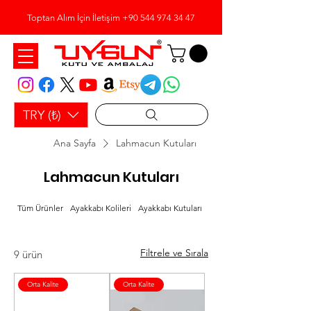
Toptan Alım İçin İletişim
+90 544 974 34 47
TRY (₺)
Ana Sayfa
Lahmacun Kutuları
Lahmacun Kutuları
Tüm Ürünler
Ayakkabı Kolileri
Ayakkabı Kutuları
Bobin Ambalaj Kağıdı
Filtrele ve Sırala
9 ürün
Orta Kalite
Orta Kalite