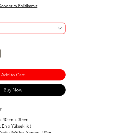
önderim Politikamız
Add to Cart
Buy Now
r
 x 40cm x 30cm
 En x Yükseklik )
. Kraft+3x80gr. Saman+90gr.