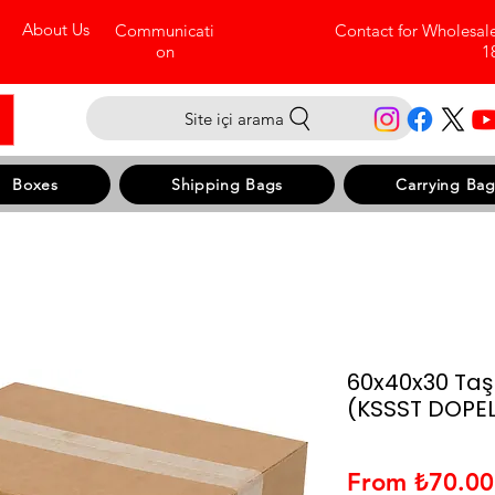
About Us
Communicati
Contact for Wholesal
on
1
Site içi arama
Boxes
Shipping Bags
Carrying Bag
60x40x30 Taşı
(KSSST DOPEL
From
₺70.00