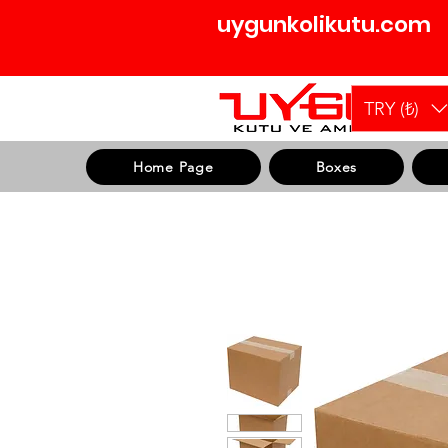
uygunkolikutu.com
TRY (₺)
Home Page
Boxes