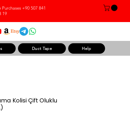
e Purchases +90 507 841
8 19
s
Duct Tape
Help
ma Kolisi Çift Oluklu
)
Sale Price