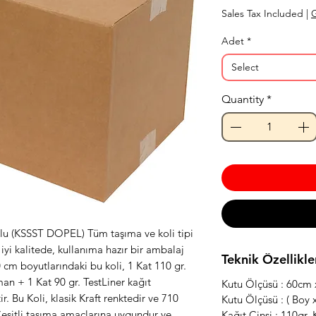
Sales Tax Included
|
G
Adet
*
Select
Quantity
*
klu (KSSST DOPEL) Tüm taşıma ve koli tipi
 iyi kalitede, kullanıma hazır bir ambalaj
Teknik Özellikle
cm boyutlarındaki bu koli, 1 Kat 110 gr.
an + 1 Kat 90 gr. TestLiner kağıt
Kutu Ölçüsü : 60cm
 Bu Koli, klasik Kraft renktedir ve 710
Kutu Ölçüsü : ( Boy x
 Çeşitli taşıma amaçlarına uygundur ve
Kağıt Cinsi : 110gr