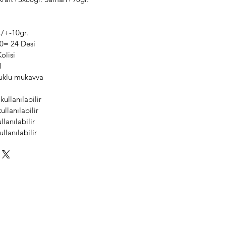
r./+-10gr.
0= 24 Desi
olisi
l
luklu mukavva
kullanılabilir
ullanılabilir
llanılabilir
llanılabilir