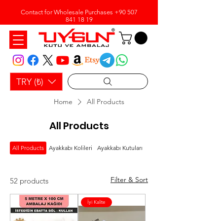
Contact for Wholesale Purchases
+90 507
841 18 19
TRY (₺)
Home
All Products
All Products
All Products
Ayakkabı Kolileri
Ayakkabı Kutuları
Bobin Ambalaj Kağıdı
Filter & Sort
52 products
İyi Kalite