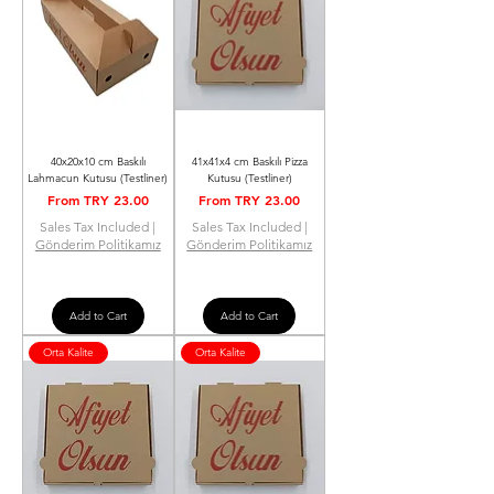
40x20x10 cm Baskılı
41x41x4 cm Baskılı Pizza
Lahmacun Kutusu (Testliner)
Kutusu (Testliner)
Sale Price
Sale Price
From
TRY 23.00
From
TRY 23.00
Sales Tax Included
|
Sales Tax Included
|
Gönderim Politikamız
Gönderim Politikamız
Add to Cart
Add to Cart
Orta Kalite
Orta Kalite