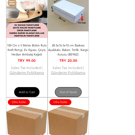
100 Cm x 5 Metre Bobin Rulo
28.5x16.5x10 cm Baskısız
Kraft Rengi, Ev Eşyası, Çeyiz,
Ayakkabı, Babet, Terlik, Kargo
Hediye Ambalaj Kağıdı
Kutusu (BEYAZ)
Price
Price
TRY 99.00
TRY 20.00
Sales Tax Included
|
Sales Tax Included
|
Gönderim Politikamız
Gönderim Politikamız
Add to Cart
Out of Stock
Ultra Kalite
Ultra Kalite