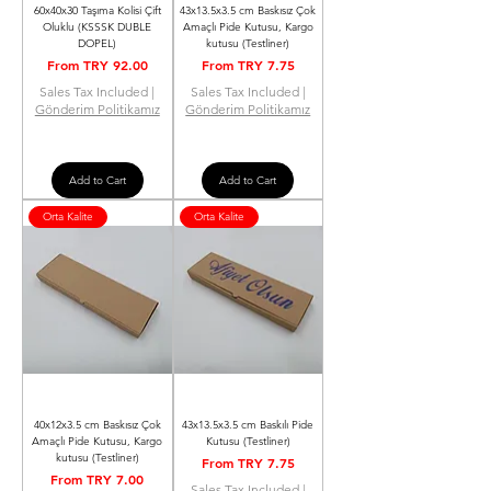
60x40x30 Taşıma Kolisi Çift
43x13.5x3.5 cm Baskısız Çok
Oluklu (KSSSK DUBLE
Amaçlı Pide Kutusu, Kargo
DOPEL)
kutusu (Testliner)
Sale Price
Sale Price
From
TRY 92.00
From
TRY 7.75
Sales Tax Included
|
Sales Tax Included
|
Gönderim Politikamız
Gönderim Politikamız
Add to Cart
Add to Cart
Orta Kalite
Orta Kalite
40x12x3.5 cm Baskısız Çok
43x13.5x3.5 cm Baskılı Pide
Amaçlı Pide Kutusu, Kargo
Kutusu (Testliner)
kutusu (Testliner)
Sale Price
From
TRY 7.75
Sale Price
From
TRY 7.00
Sales Tax Included
|