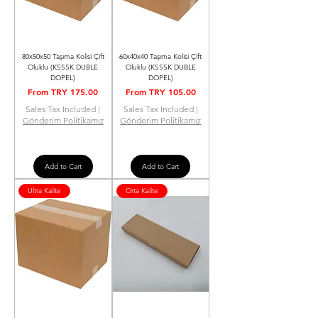
80x50x50 Taşıma Kolisi Çift
60x40x40 Taşıma Kolisi Çift
Oluklu (KSSSK DUBLE
Oluklu (KSSSK DUBLE
DOPEL)
DOPEL)
Sale Price
Sale Price
From
TRY 175.00
From
TRY 105.00
Sales Tax Included
|
Sales Tax Included
|
Gönderim Politikamız
Gönderim Politikamız
Add to Cart
Add to Cart
Ultra Kalite
Orta Kalite