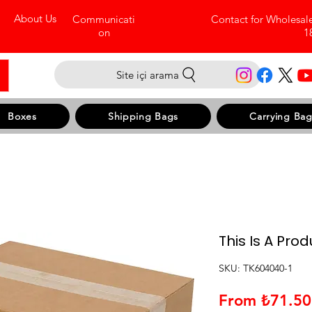
About Us
Communicati
Contact for Wholesal
on
1
Site içi arama
Boxes
Shipping Bags
Carrying Bag
This Is A Prod
SKU: TK604040-1
From
₺71.50