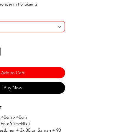
önderim Politikamız
Add to Cart
Buy Now
r
 x 40cm x 40cm
 En x Yükseklik )
 TestLiner + 3x 80 gr. Saman + 90