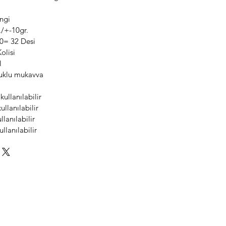
ngi
r./+-10gr.
0= 32 Desi
olisi
l
luklu mukavva
kullanılabilir
ullanılabilir
llanılabilir
llanılabilir