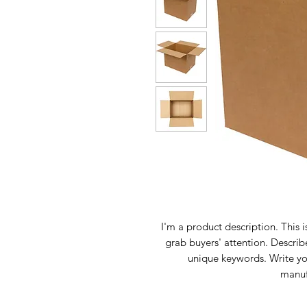
I'm a product description. This i
grab buyers' attention. Describ
unique keywords. Write yo
manuf