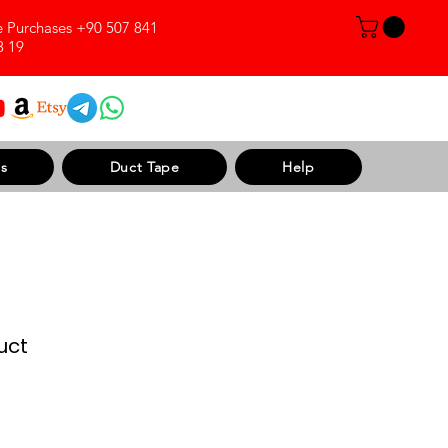
e Purchases +90 507 841
8 19
s
Duct Tape
Help
uct
Sale Price