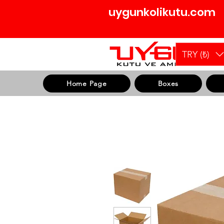
uygunkolikutu.com
TRY (₺)
Home Page
Boxes