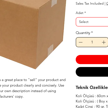
Sales Tax Included
|
G
Adet
*
Select
Quantity
*
s a great place to "sell" your product and
e your product clearly and concisely. Use
Teknik Özellikle
ur own description instead of using
Koli Ölçüsü : 60cm
acturers' copy.
Koli Ölçüsü : ( Boy x
Kağıt Cinsi : 90 gr.