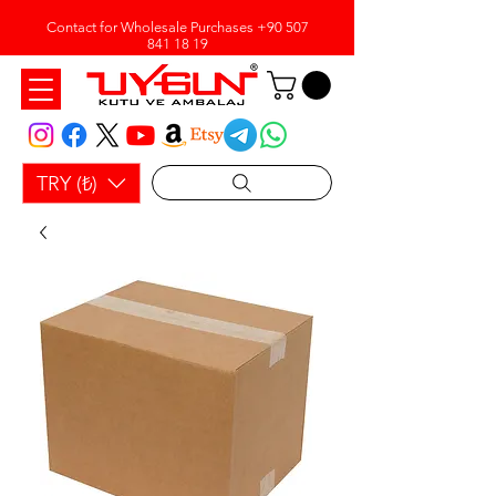
Contact for Wholesale Purchases
+90 507
841 18 19
TRY (₺)