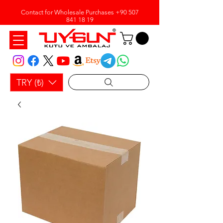
Contact for Wholesale Purchases
+90 507
841 18 19
TRY (₺)