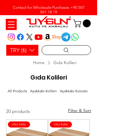
Contact for Wholesale Purchases
+90 507
841 18 19
TRY (₺)
Home
Gıda Kolileri
Gıda Kolileri
All Products
Ayakkabı Kolileri
Ayakkabı Kutuları
Bobin Ambalaj Kağıdı
Filter & Sort
20 products
Ultra Kalite
Ultra Kalite