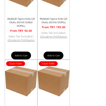
60x40x30 Taşıma Kolisi Çift
90x60x60 Taşıma Kolisi Çift
Oluklu (KSSSK DUBLE
Oluklu (KSSSK DOPEL)
DOPEL)
Sale Price
From
TRY 195.00
Sale Price
From
TRY 92.00
Sales Tax Included
|
Sales Tax Included
|
Gönderim Politikamız
Gönderim Politikamız
Add to Cart
Add to Cart
Süper Kalite
Süper Kalite