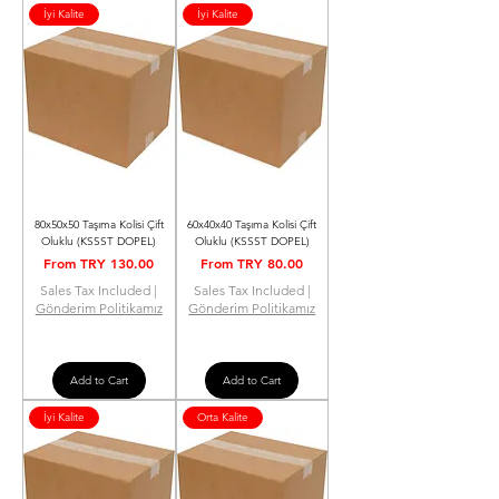
İyi Kalite
İyi Kalite
80x50x50 Taşıma Kolisi Çift
60x40x40 Taşıma Kolisi Çift
Oluklu (KSSST DOPEL)
Oluklu (KSSST DOPEL)
Sale Price
Sale Price
From
TRY 130.00
From
TRY 80.00
Sales Tax Included
|
Sales Tax Included
|
Gönderim Politikamız
Gönderim Politikamız
Add to Cart
Add to Cart
İyi Kalite
Orta Kalite