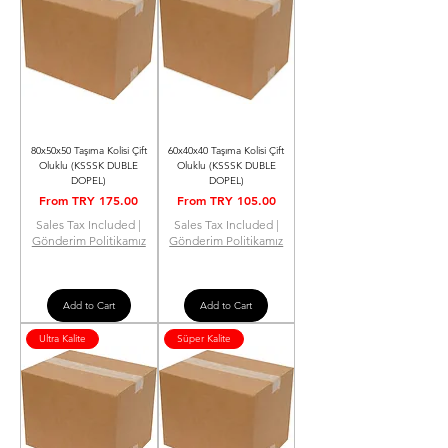
80x50x50 Taşıma Kolisi Çift
60x40x40 Taşıma Kolisi Çift
Oluklu (KSSSK DUBLE
Oluklu (KSSSK DUBLE
DOPEL)
DOPEL)
Sale Price
Sale Price
From
TRY 175.00
From
TRY 105.00
Sales Tax Included
|
Sales Tax Included
|
Gönderim Politikamız
Gönderim Politikamız
Add to Cart
Add to Cart
Ultra Kalite
Süper Kalite