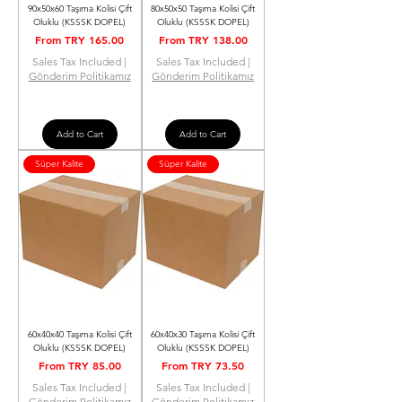
90x50x60 Taşıma Kolisi Çift
80x50x50 Taşıma Kolisi Çift
Oluklu (KSSSK DOPEL)
Oluklu (KSSSK DOPEL)
Sale Price
Sale Price
From
TRY 165.00
From
TRY 138.00
Sales Tax Included
|
Sales Tax Included
|
Gönderim Politikamız
Gönderim Politikamız
Add to Cart
Add to Cart
Süper Kalite
Süper Kalite
60x40x40 Taşıma Kolisi Çift
60x40x30 Taşıma Kolisi Çift
Oluklu (KSSSK DOPEL)
Oluklu (KSSSK DOPEL)
Sale Price
Sale Price
From
TRY 85.00
From
TRY 73.50
Sales Tax Included
|
Sales Tax Included
|
Gönderim Politikamız
Gönderim Politikamız