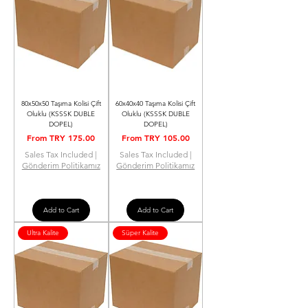
80x50x50 Taşıma Kolisi Çift
60x40x40 Taşıma Kolisi Çift
Oluklu (KSSSK DUBLE
Oluklu (KSSSK DUBLE
DOPEL)
DOPEL)
Sale Price
Sale Price
From
TRY 175.00
From
TRY 105.00
Sales Tax Included
|
Sales Tax Included
|
Gönderim Politikamız
Gönderim Politikamız
Add to Cart
Add to Cart
Ultra Kalite
Süper Kalite