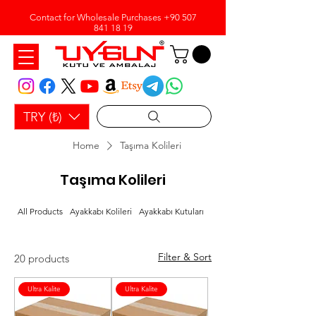
Contact for Wholesale Purchases
+90 507
841 18 19
TRY (₺)
Home
Taşıma Kolileri
Taşıma Kolileri
All Products
Ayakkabı Kolileri
Ayakkabı Kutuları
Bobin Ambalaj Kağıdı
Filter & Sort
20 products
Ultra Kalite
Ultra Kalite