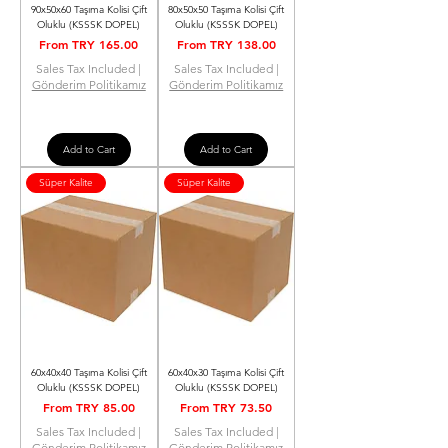
90x50x60 Taşıma Kolisi Çift
80x50x50 Taşıma Kolisi Çift
Oluklu (KSSSK DOPEL)
Oluklu (KSSSK DOPEL)
Sale Price
Sale Price
From
TRY 165.00
From
TRY 138.00
Sales Tax Included
|
Sales Tax Included
|
Gönderim Politikamız
Gönderim Politikamız
Add to Cart
Add to Cart
Süper Kalite
Süper Kalite
60x40x40 Taşıma Kolisi Çift
60x40x30 Taşıma Kolisi Çift
Oluklu (KSSSK DOPEL)
Oluklu (KSSSK DOPEL)
Sale Price
Sale Price
From
TRY 85.00
From
TRY 73.50
Sales Tax Included
|
Sales Tax Included
|
Gönderim Politikamız
Gönderim Politikamız