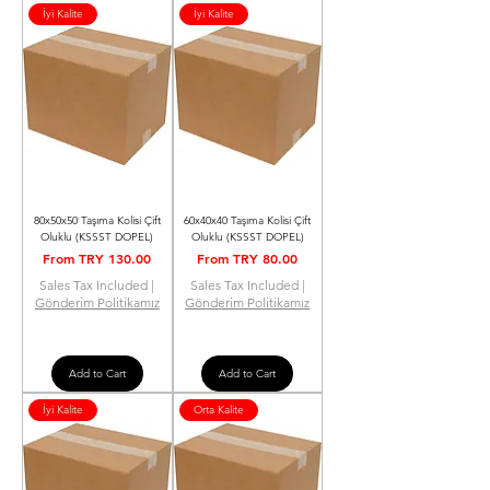
İyi Kalite
İyi Kalite
80x50x50 Taşıma Kolisi Çift
60x40x40 Taşıma Kolisi Çift
Oluklu (KSSST DOPEL)
Oluklu (KSSST DOPEL)
Sale Price
Sale Price
From
TRY 130.00
From
TRY 80.00
Sales Tax Included
|
Sales Tax Included
|
Gönderim Politikamız
Gönderim Politikamız
Add to Cart
Add to Cart
İyi Kalite
Orta Kalite