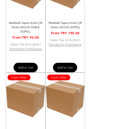
60x40x30 Taşıma Kolisi Çift
90x60x60 Taşıma Kolisi Çift
Oluklu (KSSSK DUBLE
Oluklu (KSSSK DOPEL)
DOPEL)
Sale Price
From
TRY 195.00
Sale Price
From
TRY 92.00
Sales Tax Included
|
Sales Tax Included
|
Gönderim Politikamız
Gönderim Politikamız
Add to Cart
Add to Cart
Süper Kalite
Süper Kalite